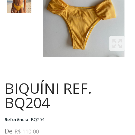
BIQUÍNI REF.
BQ204
Referência:
BQ204
De
R$ 110,00