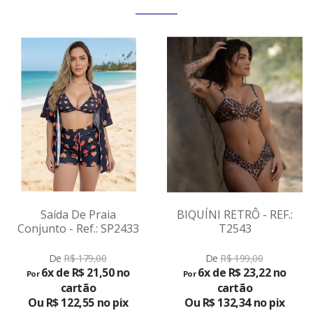
Saída De Praia
BIQUÍNI RETRÔ - REF.:
Conjunto - Ref.: SP2433
T2543
VER
De
R$ 179,00
De
R$ 199,00
PRODUTO
6x de R$ 21,50 no
6x de R$ 23,22 no
Por
Por
cartão
cartão
Ou R$ 122,55 no pix
Ou R$ 132,34 no pix