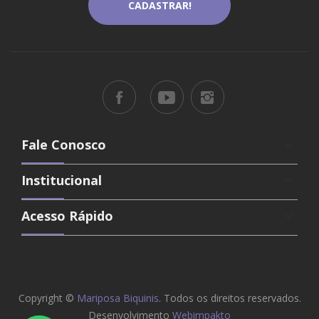
Fale Conosco
keyboard_arrow_down
Institucional
keyboard_arrow_down
Acesso Rápido
keyboard_arrow_down
Copyright ©
Mariposa Biquinis
. Todos os direitos reservados.
Desenvolvimento
Webimpakto