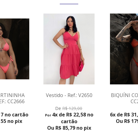
ORTININHA
Vestido - Ref.: V2650
BIQUÍNI CO
F.: CC2666
CC
DUTO
VER PR
VER PRODUTO
De
R$ 129,00
17 no cartão
4x de R$ 22,58 no
6x de R$ 31
Por
55 no pix
Ou R$ 179
cartão
Ou R$ 85,79 no pix