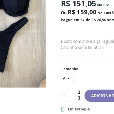
R$ 151,05
No Pix
R$ 159,00
Ou
No Cartã
Pague em 6x
de R$ 26,50 sem
Busto com aro e alça regulá
Calcinha semi fio atrás
Tamanho
ADICIONAR

Em estoque