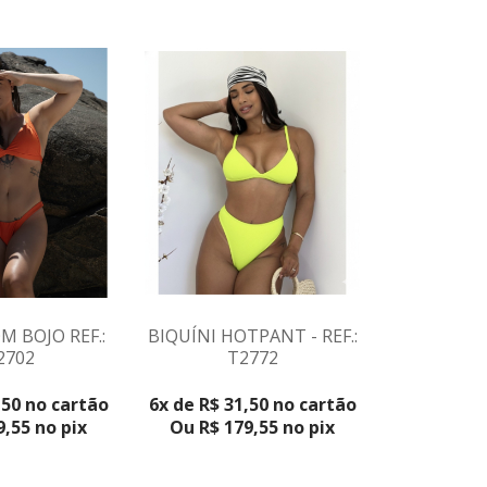
M BOJO REF.:
BIQUÍNI HOTPANT - REF.:
BIQUÍNI C
2702
T2772
C
ODUTO
VER 
,50 no cartão
6x de R$ 31,50 no cartão
6x de R$ 3
,55 no pix
Ou R$ 179,55 no pix
Ou R$ 17