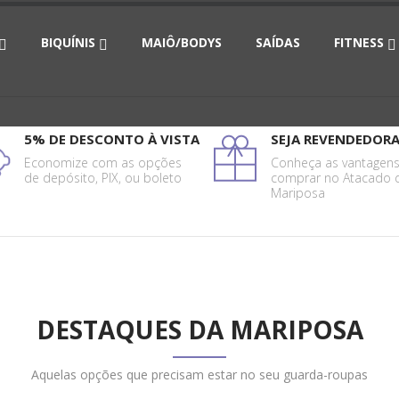
BIQUÍNIS
MAIÔ/BODYS
SAÍDAS
FITNESS
5% DE DESCONTO À VISTA
SEJA REVENDEDOR
Economize com as opções
Conheça as vantagen
de depósito, PIX, ou boleto
comprar no Atacado 
Mariposa
DESTAQUES DA MARIPOSA
Aquelas opções que precisam estar no seu guarda-roupas