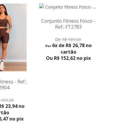
itness Fosco -
Conjunto Fitness Short -
: FT2783
Ref.: FT2899
BIQUÍNI
BOJO -
VER PRODUTO
VER
$ 189,00
De
R$ 169,00
 R$ 26,78 no
6x de R$ 23,94 no
6x de R$ 
Por
artão
cartão
Ou R$ 
52,62 no pix
Ou R$ 136,47 no pix