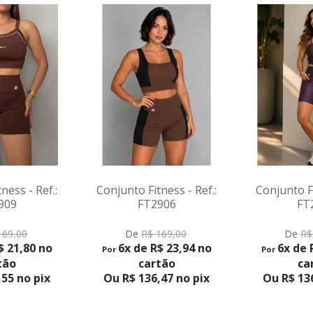
Conjunto 
F
VER 
De
R
6x de
Por
c
Ou R$ 1
tness - Ref.:
Conjunto Fitness - Ref.:
2906
FT2903
RODUTO
VER PRODUTO
 169,00
De
R$ 169,00
R$ 23,94 no
6x de R$ 23,94 no
Por
rtão
cartão
6,47 no pix
Ou R$ 136,47 no pix