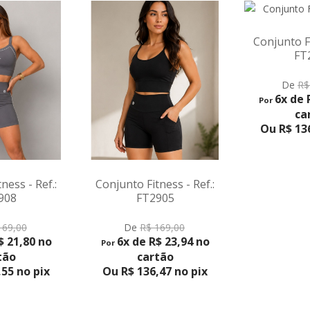
Conjunto F
Conjunto Fitness - Ref.:
Ref.
FT2902
VER 
VER PRODUTO
De
R
De
R$ 169,00
6x de
Por
6x de R$ 23,94 no
Por
c
cartão
Ou R$ 1
Ou R$ 136,47 no pix
tness - Ref.:
2905
RODUTO
 169,00
R$ 23,94 no
rtão
6,47 no pix