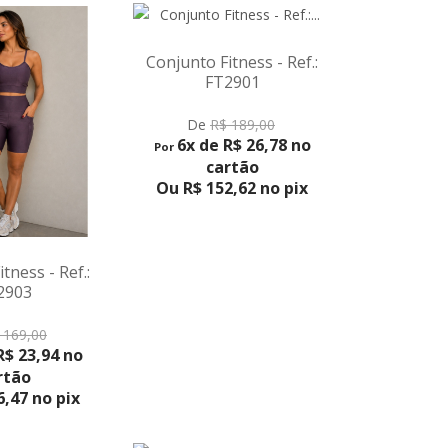
Fitness - Ref.:
Conjunto Fitness Short -
T2901
Ref.: FT2898
Faixa De
PRODUTO
VER PRODUTO
$ 189,00
De
R$ 169,00
VER
 R$ 26,78 no
6x de R$ 23,94 no
Por
D
artão
cartão
1x d
Por
52,62 no pix
Ou R$ 136,47 no pix
Ou R$ 