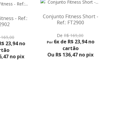
itness Short -
Conjunto 
: FT2900
Ref
BIQUÍNI CORTINÃO COM
BOJO - REF.: CC2897
PRODUTO
VER
VER PRODUTO
$ 169,00
D
 R$ 23,94 no
6x d
6x de R$ 28,17 no cartão
Por
artão
Ou R$ 160,55 no pix
36,47 no pix
Ou R$ 