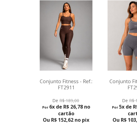
ness - Ref.:
Conjunto Fitness - Ref.:
Conjunto Fi
911
FT2908
FT
DUTO
VER PRODUTO
VER P
189,00
De
R$ 169,00
De
R$
$ 26,78 no
5x de R$ 21,80 no
6x de 
Por
Por
tão
cartão
ca
,62 no pix
Ou R$ 103,55 no pix
Ou R$ 13