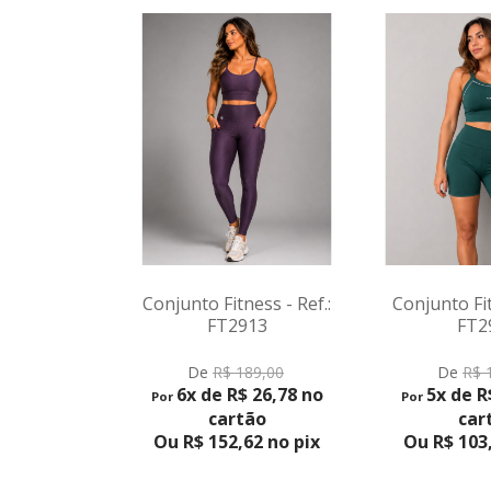
ness - Ref.:
Conjunto Fitness - Ref.:
Conjunto Fi
913
FT2910
FT
DUTO
VER PRODUTO
VER P
189,00
De
R$ 169,00
De
R$
$ 26,78 no
5x de R$ 21,80 no
5x de 
Por
Por
tão
cartão
ca
,62 no pix
Ou R$ 103,55 no pix
Ou R$ 10