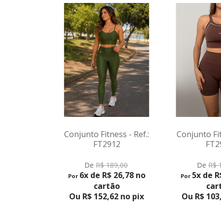
ness - Ref.:
Conjunto Fitness - Ref.:
Conjunto Fi
912
FT2909
FT
DUTO
VER PRODUTO
VER P
189,00
De
R$ 169,00
De
R$
$ 26,78 no
5x de R$ 21,80 no
6x de 
Por
Por
tão
cartão
ca
,62 no pix
Ou R$ 103,55 no pix
Ou R$ 13