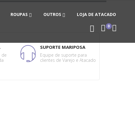
ROUPAS
OUTROS
LOJA DE ATACADO
0
A
SUPORTE MARIPOSA
s de
Equipe de suporte para
da
clientes de Varejo e Atacado