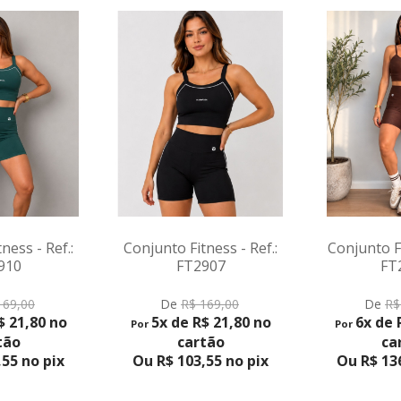
Conjunto F
Ref.
De
R
6x de
Por
c
Ou R$ 1
tness - Ref.:
Conjunto Fitness - Ref.:
2907
FT2904
RODUTO
VER PRODUTO
 169,00
De
R$ 169,00
R$ 21,80 no
6x de R$ 23,94 no
Por
rtão
cartão
3,55 no pix
Ou R$ 136,47 no pix