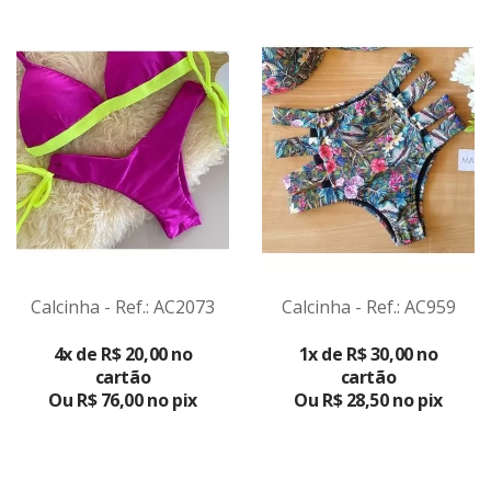
Calcinha - Ref.: AC2073
Calcinha - Ref.: AC959
VER
VER
4x de R$ 20,00 no
1x de R$ 30,00 no
PRODUTO
PRODUTO
cartão
cartão
Ou R$ 76,00 no pix
Ou R$ 28,50 no pix