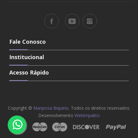
Fale Conosco
keyboard_arrow_down
Institucional
keyboard_arrow_down
Acesso Rápido
keyboard_arrow_down
Copyright ©
Mariposa Biquinis
. Todos os direitos reservados.
Desenvolvimento
Webimpakto