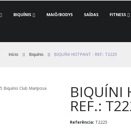
BIQUÍNIS
MAIÔ/BODYS
SAÍDAS
FITNESS
Início
Biquínis
BIQUÍNI HOTPANT - REF.: T2225
BIQUÍNI
REF.: T2
Referência:
T2225