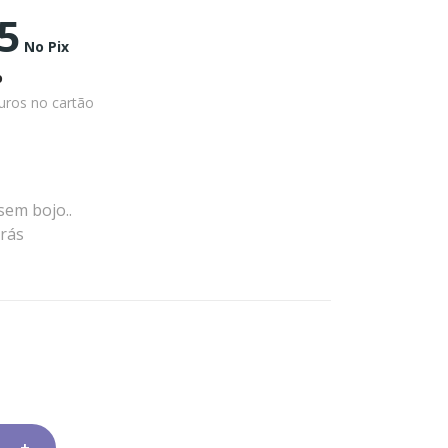
5
No Pix
o
uros no cartão
sem bojo..
trás