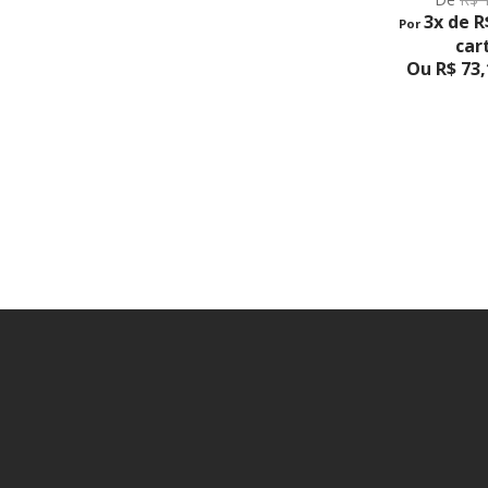
3x de R
Por
car
Ou R$ 73,