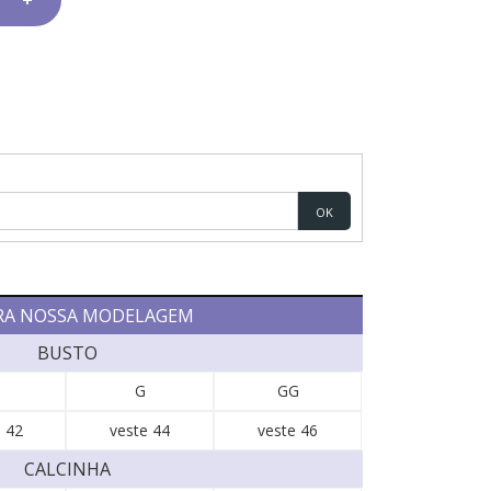
OK
RA NOSSA MODELAGEM
BUSTO
G
GG
 42
veste 44
veste 46
CALCINHA