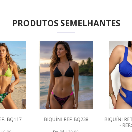
PRODUTOS SEMELHANTES
EF.: BQ117
BIQUÍNI REF. BQ238
BIQUÍNI RE
- REF
VER PR
VER PRODUTO
110,00
De
R$ 139,00