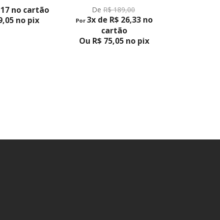
VER PRODUTO
,17 no cartão
6x de R$ 3
De
R$ 189,00
3x de R$ 26,33 no
,05 no pix
Ou R$ 18
Por
cartão
Ou R$ 75,05 no pix