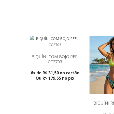
BIQUÍNI COM BOJO REF.:
CC2703
VER PRODUTO
6x de R$ 31,50 no cartão
Ou R$ 179,55 no pix
BIQUÍNI R
De
R$ 