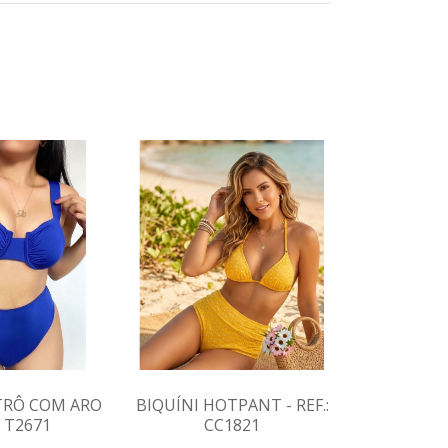
TRÔ COM ARO
BIQUÍNI HOTPANT - REF.:
BIQUÍNI 
.: T2671
CC1821
T
ODUTO
VER 