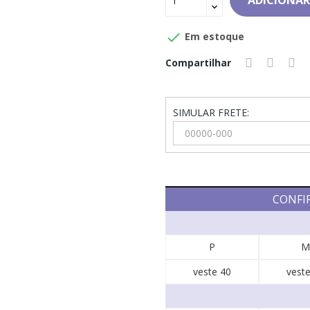
ADICIONAR

Em estoque
Compartilhar
SIMULAR FRETE:
CONFI
P
M
veste 40
veste