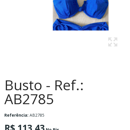
Busto - Ref.:
AB2785
Referência:
AB2785
R$ 113,43
No Pix