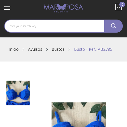
0
Início
Avulsos
Bustos
Busto - Ref.: AB2785