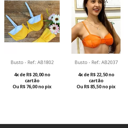
Busto - Ref.: AB1802
Busto - Ref.: AB2037
VER
VER
4x de R$ 20,00 no
4x de R$ 22,50 no
PRODUTO
PRODUTO
cartão
cartão
Ou R$ 76,00 no pix
Ou R$ 85,50 no pix