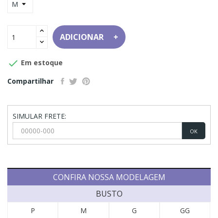
ADICIONAR

Em estoque
Compartilhar
SIMULAR FRETE:
OK
CONFIRA NOSSA MODELAGEM
BUSTO
P
M
G
GG