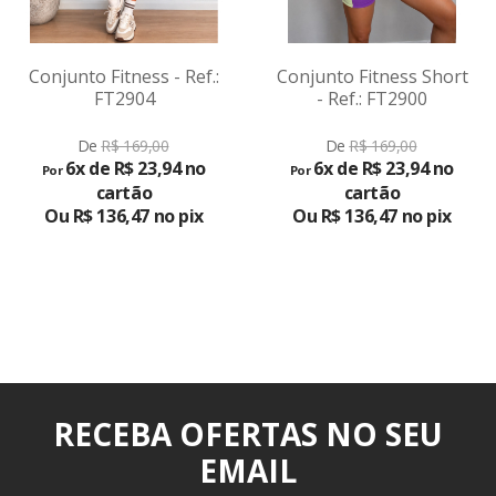
Conjunto Fitness - Ref.:
Conjunto Fitness Short
FT2904
- Ref.: FT2900
VER
VER
De
R$ 169,00
De
R$ 169,00
PRODUTO
PRODUTO
6x de R$ 23,94 no
6x de R$ 23,94 no
Por
Por
cartão
cartão
Ou R$ 136,47 no pix
Ou R$ 136,47 no pix
RECEBA OFERTAS NO SEU
EMAIL