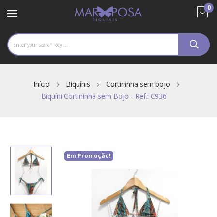
0
Início
Biquínis
Cortininha sem bojo
Biquíni Cortininha sem Bojo - Ref.: C936
Em Promoção!