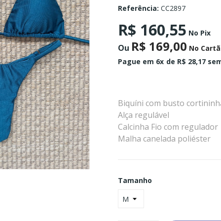
Referência:
CC2897
R$ 160,55
No Pix
R$ 169,00
Ou
No Cartã
Pague em 6x
de R$ 28,17 sem
Biquíni com busto cortininh
Alça regulável
Calcinha Fio com regulador
Malha canelada poliéster
Tamanho