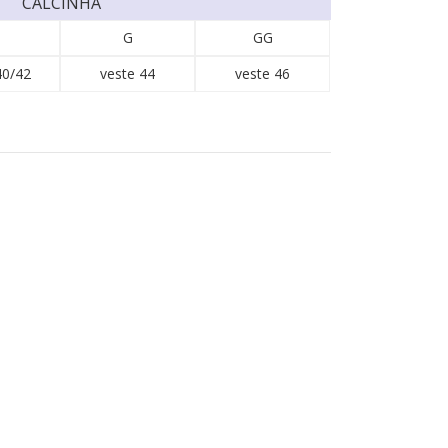
CALCINHA
G
GG
40/42
veste 44
veste 46