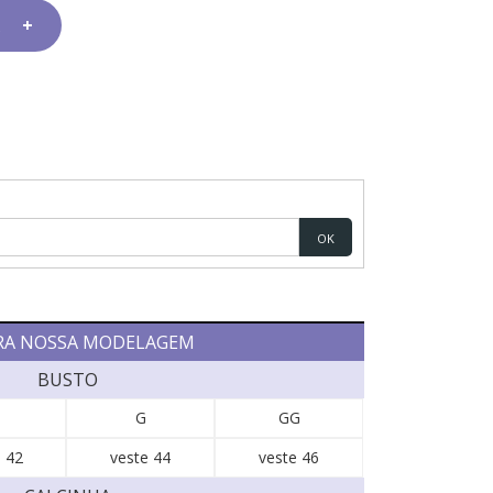
OK
RA NOSSA MODELAGEM
BUSTO
G
GG
 42
veste 44
veste 46