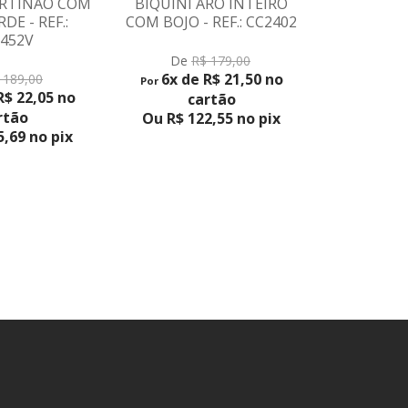
ORTINÃO COM
BIQUÍNI ARO INTEIRO
BIQUÍNI CO
DE - REF.:
COM BOJO - REF.: CC2402
T
452V
VER PRODUTO
6x de R$ 2
De
R$ 179,00
6x de R$ 21,50 no
 189,00
Ou R$ 17
Por
R$ 22,05 no
cartão
rtão
Ou R$ 122,55 no pix
,69 no pix