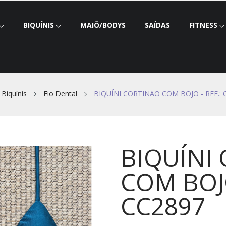
BIQUÍNIS
MAIÔ/BODYS
SAÍDAS
FITNESS
Biquínis
Fio Dental
BIQUÍNI CORTINÃO COM BOJO - REF.: 
BIQUÍNI
COM BOJO
CC2897