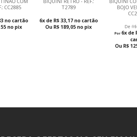
RTINÃO COM
BIQUÍNI RETRÔ - REF.:
BIQUÍNI C
.: CC2885
T2789
BOJO VER
VER PRODUTO
CC2
83 no cartão
6x de R$ 33,17 no cartão
55 no pix
Ou R$ 189,05 no pix
De
R$
6x de 
Por
ca
Ou R$ 125