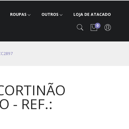
ROUPAS
OUTROS
LOJA DE ATACADO
0
CC2897
 CORTINÃO
 - REF.: