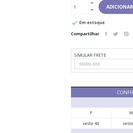
ADICIONAR

Em estoque
Compartilhar
SIMULAR FRETE:
CONFI
P
M
veste 40
veste