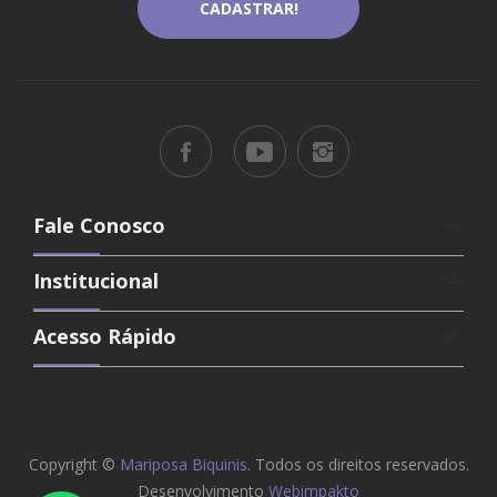
Fale Conosco
keyboard_arrow_down
Institucional
keyboard_arrow_down
Acesso Rápido
keyboard_arrow_down
Copyright ©
Mariposa Biquinis
. Todos os direitos reservados.
Desenvolvimento
Webimpakto