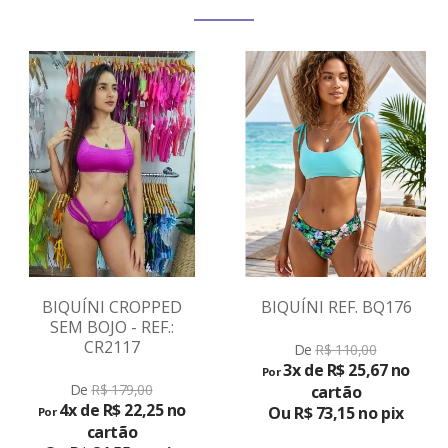
BIQUÍNI CROPPED
BIQUÍNI REF. BQ176
SEM BOJO - REF.:
CR2117
De
R$ 110,00
VER
3x de R$ 25,67 no
Por
PRODUTO
De
R$ 179,00
cartão
4x de R$ 22,25 no
Ou R$ 73,15 no pix
Por
cartão