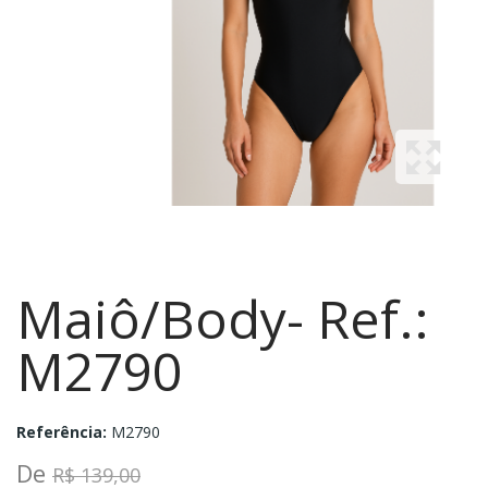
Maiô/Body- Ref.:
M2790
Referência:
M2790
De
R$ 139,00