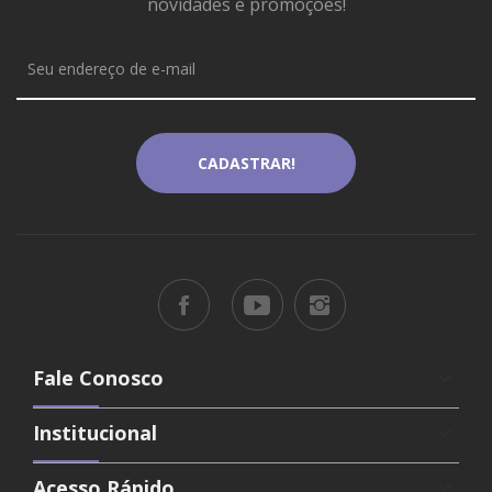
novidades e promoções!
Fale Conosco
keyboard_arrow_down
Institucional
keyboard_arrow_down
Acesso Rápido
keyboard_arrow_down