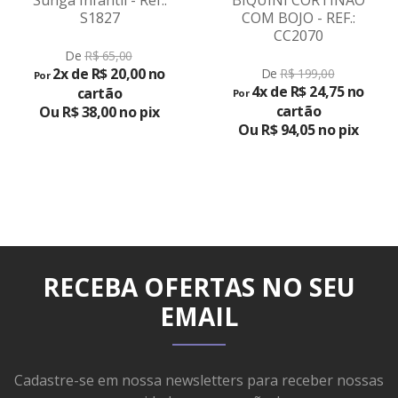
Sunga Infantil - Ref.:
BIQUÍNI CORTINÃO
S1827
COM BOJO - REF.:
CC2070
VER
De
R$ 65,00
PRODUTO
2x de R$ 20,00 no
De
R$ 199,00
Por
4x de R$ 24,75 no
cartão
Por
cartão
Ou R$ 38,00 no pix
Ou R$ 94,05 no pix
RECEBA OFERTAS NO SEU
EMAIL
Cadastre-se em nossa newsletters para receber nossas