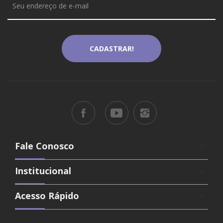
Fale Conosco
keyboard_arrow_down
Institucional
keyboard_arrow_down
Acesso Rápido
keyboard_arrow_down