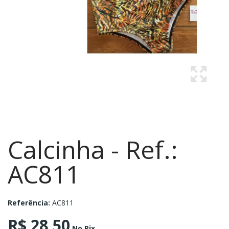
Calcinha - Ref.:
AC811
Referência:
AC811
R$ 28,50
No Pix