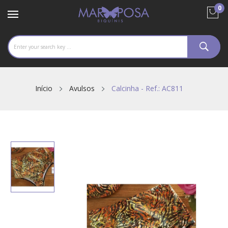
0
Início
Avulsos
Calcinha - Ref.: AC811