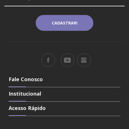
Fale Conosco
keyboard_arrow_down
Institucional
keyboard_arrow_down
Acesso Rápido
keyboard_arrow_down