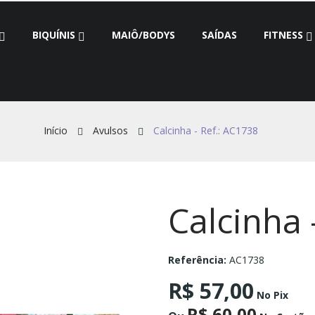
BIQUÍNIS
MAIÔ/BODYS
SAÍDAS
FITNESS
Início
Avulsos
Calcinha - Ref.: AC1738
Calcinha 
Referência:
AC1738
R$ 57,00
No Pix
R$ 60,00