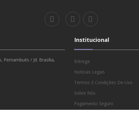
Institucional
 Pernambués / Jd. Brasília,
Entrega
Notícias Legais
Termos E Condições De Uso
Sobre Nós
Pagamento Seguro
Revendedores E Atacado
Política De Privacidade