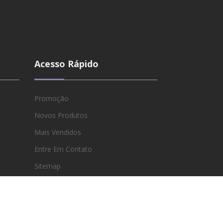
Acesso Rápido
Promoção
Novos Produtos
Mais Vendidos
Entre Em Contato
Sitemap
Lojas
Minha Conta