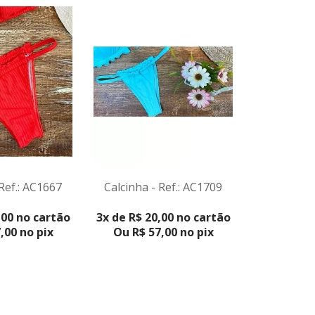
 Ref.: AC1667
Calcinha - Ref.: AC1709
Calcinha 
ODUTO
VER PRODUTO
VER 
,00 no cartão
3x de R$ 20,00 no cartão
2x de R$ 2
,00 no pix
Ou R$ 57,00 no pix
Ou R$ 4