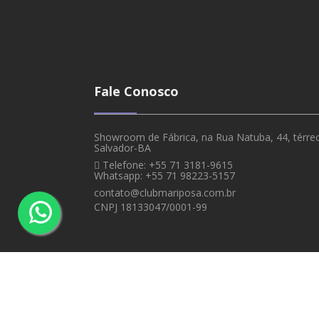
Fale Conosco
Showroom de Fábrica, na Rua Natuba, 44, térreo,
Salvador-BA
Telefone: +55 71 3181-9615
Whatsapp: +55 71 98223-5157
contato@clubmariposa.com.br
CNPJ 18133047/0001-99