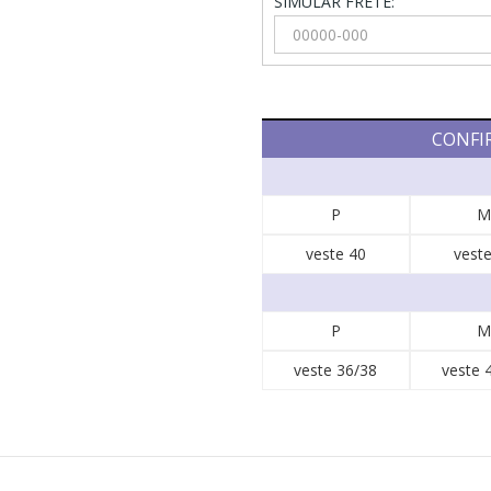
SIMULAR FRETE:
CONFI
P
M
veste 40
veste
P
M
veste 36/38
veste 