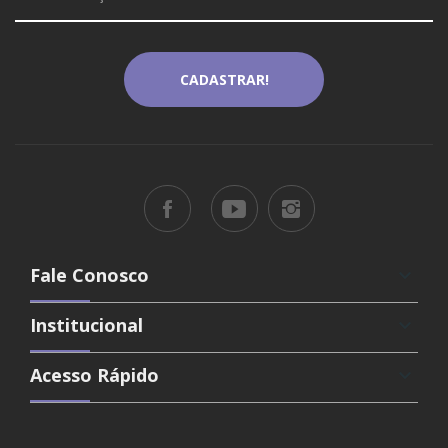
Fale Conosco
keyboard_arrow_down
Institucional
keyboard_arrow_down
Acesso Rápido
keyboard_arrow_down