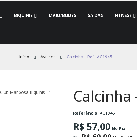
BIQUÍNIS
MAIÔ/BODYS
SAÍDAS
FITNESS
Início
Avulsos
Calcinha - Ref.: AC1945
Calcinha 
Referência:
AC1945
R$ 57,00
No Pix
R$ 60,00