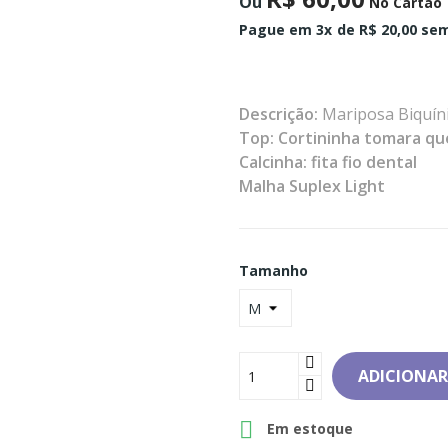
Ou
No Cartão
Pague em 3x
de R$ 20,00 sem
Descrição:
Mariposa Biquín
Top: Cortininha tomara qu
Calcinha: fita fio dental
Malha Suplex Light
Tamanho
ADICIONAR

Em estoque