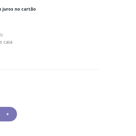
 juros no cartão
is
e caia