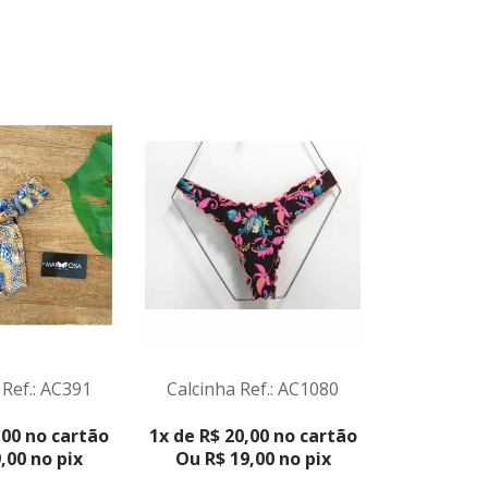
 Ref.: AC391
Calcinha Ref.: AC1080
Calcinha 
ODUTO
VER PRODUTO
,00 no cartão
1x de R$ 20,00 no cartão
3x de R$ 2
,00 no pix
Ou R$ 19,00 no pix
Ou R$ 6