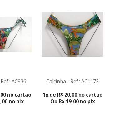
 Ref.: AC936
Calcinha - Ref.: AC1172
Calcinha 
ODUTO
VER PRODUTO
VER 
,00 no cartão
1x de R$ 20,00 no cartão
2x de R$ 2
,00 no pix
Ou R$ 19,00 no pix
Ou R$ 3