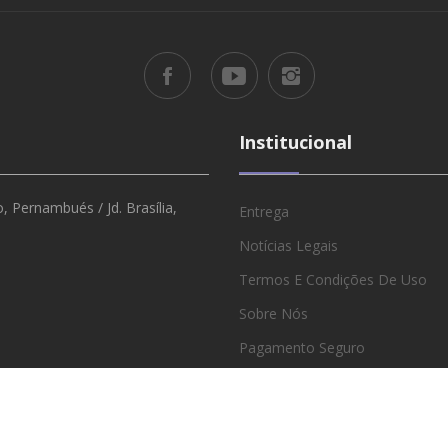
Institucional
 Pernambués / Jd. Brasília,
Entrega
Notícias Legais
Termos E Condições De Uso
Sobre Nós
Pagamento Seguro
Revendedores E Atacado
Política De Privacidade