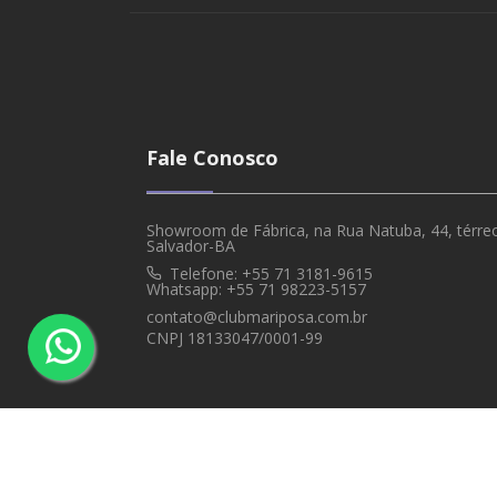
Fale Conosco
Showroom de Fábrica, na Rua Natuba, 44, térreo,
Salvador-BA
Telefone: +55 71 3181-9615
Whatsapp: +55 71 98223-5157
contato@clubmariposa.com.br
CNPJ 18133047/0001-99