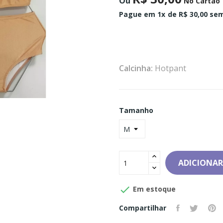
Ou
No Cartão
Pague em 1x
de R$ 30,00 sem
Calcinha:
Hotpant
Tamanho
ADICIONAR

Em estoque
Compartilhar