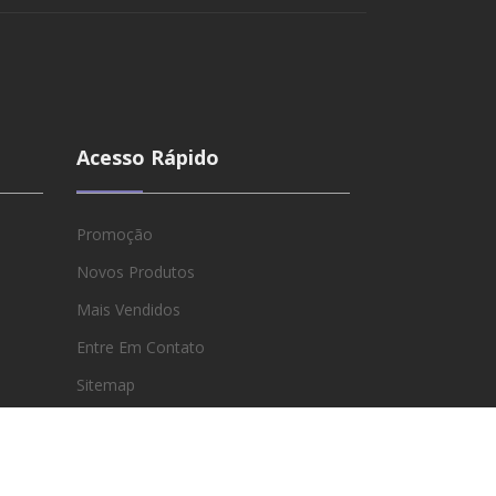
Acesso Rápido
Promoção
Novos Produtos
Mais Vendidos
Entre Em Contato
Sitemap
Lojas
Minha Conta