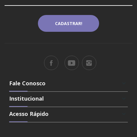
Fale Conosco
keyboard_arrow_down
Institucional
keyboard_arrow_down
Acesso Rápido
keyboard_arrow_down