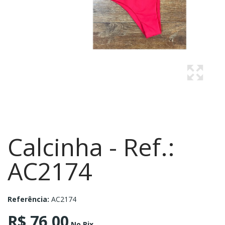
Calcinha - Ref.:
AC2174
Referência:
AC2174
R$ 76,00
No Pix