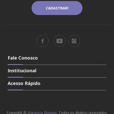
Fale Conosco
keyboard_arrow_down
Institucional
keyboard_arrow_down
Acesso Rápido
keyboard_arrow_down
Copyright ©
Mariposa Biquinis
. Todos os direitos reservados.