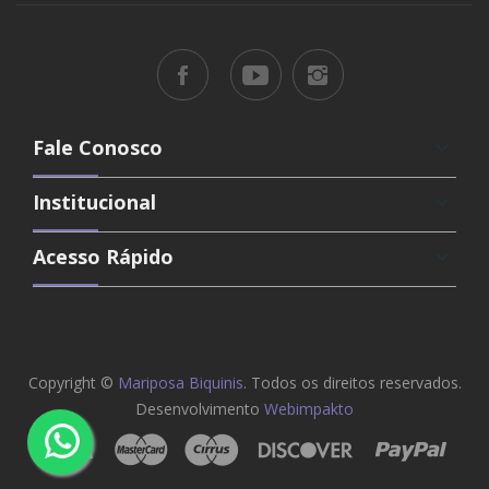
Fale Conosco
keyboard_arrow_down
Institucional
keyboard_arrow_down
Acesso Rápido
keyboard_arrow_down
Copyright ©
Mariposa Biquinis
. Todos os direitos reservados.
Desenvolvimento
Webimpakto