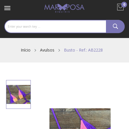
0
Início
Avulsos
Busto - Ref.: AB2228