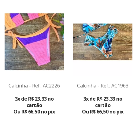
Calcinha - Ref.: AC2226
Calcinha - Ref.: AC1963
VER
VER
3x de R$ 23,33 no
3x de R$ 23,33 no
PRODUTO
PRODUTO
cartão
cartão
Ou R$ 66,50 no pix
Ou R$ 66,50 no pix