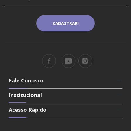
Fale Conosco
keyboard_arrow_down
Institucional
keyboard_arrow_down
Acesso Rápido
keyboard_arrow_down