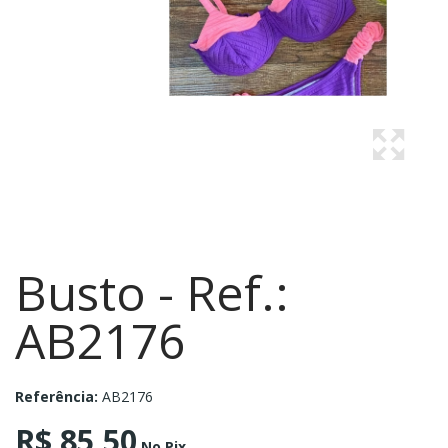
Busto - Ref.:
AB2176
Referência:
AB2176
R$ 85,50
No Pix