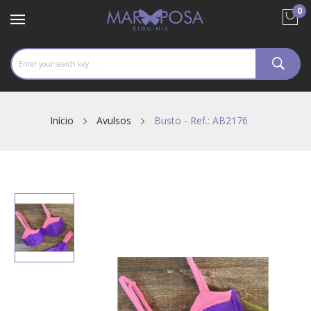
0
Início
Avulsos
Busto - Ref.: AB2176