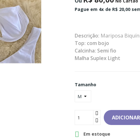
Ou
No Cartão
Pague em 4x
de R$ 20,00 sem
Descrição:
Mariposa Biquín
Top: com bojo
Calcinha: Semi fio
Malha Suplex Light
Tamanho
ADICIONAR

Em estoque