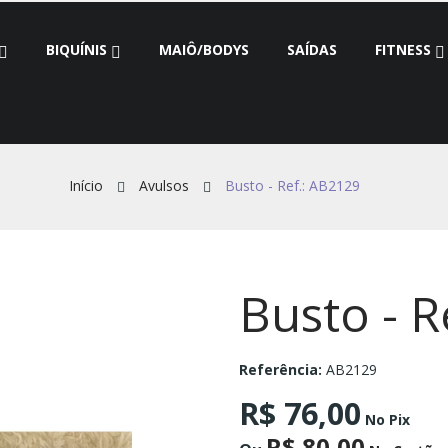
BIQUÍNIS
MAIÔ/BODYS
SAÍDAS
FITNESS
Início
Avulsos
Busto - Ref.: AB2129
Busto - R
Referência:
AB2129
R$ 76,00
No Pix
R$ 80,00