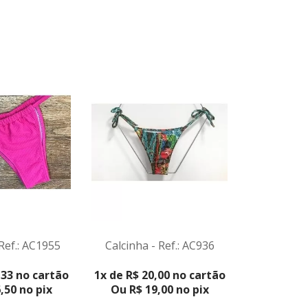
 Ref.: AC1955
Calcinha - Ref.: AC936
Calcinha 
ODUTO
VER PRODUTO
VER 
,33 no cartão
1x de R$ 20,00 no cartão
3x de R$ 2
,50 no pix
Ou R$ 19,00 no pix
Ou R$ 5