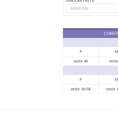
SIMULAR FRETE:
CONFI
P
M
veste 40
veste
P
M
veste 36/38
veste 