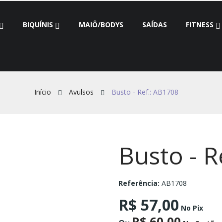
BIQUÍNIS
MAIÔ/BODYS
SAÍDAS
FITNESS
Início
Avulsos
Busto - Ref.: AB1708
Busto - R
Referência:
AB1708
R$ 57,00
No Pix
R$ 60,00