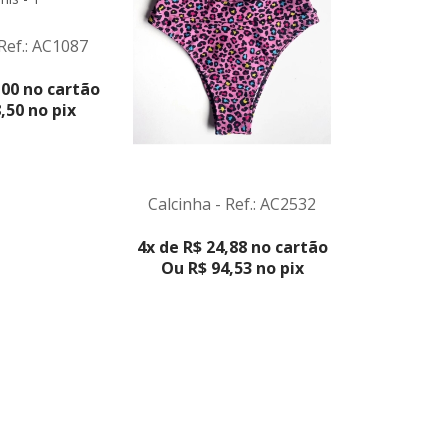
 Ref.: AC1087
ODUTO
,00 no cartão
,50 no pix
Calcinha - Ref.: AC2532
Calcinha -
4x de R$ 24,88 no cartão
4x de R$ 2
Ou R$ 94,53 no pix
Ou R$ 9