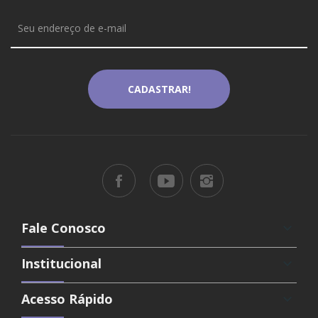
Fale Conosco
keyboard_arrow_down
Institucional
keyboard_arrow_down
Acesso Rápido
keyboard_arrow_down