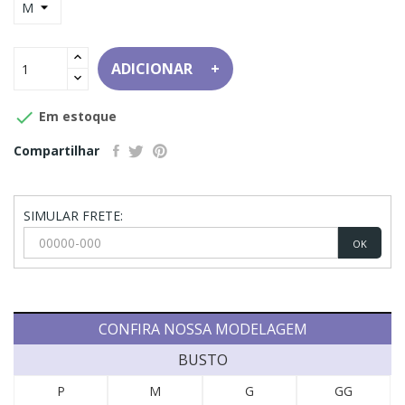
ADICIONAR

Em estoque
Compartilhar
SIMULAR FRETE:
OK
CONFIRA NOSSA MODELAGEM
BUSTO
P
M
G
GG