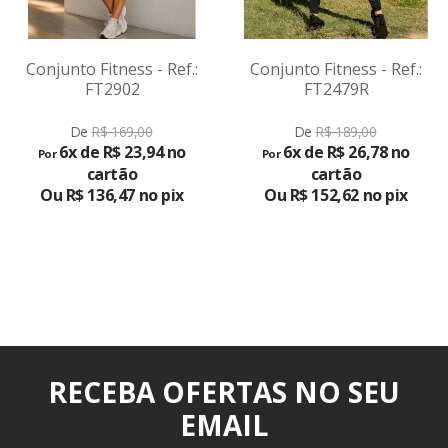
Conjunto Fitness - Ref.:
Conjunto Fitness - Ref.:
FT2902
FT2479R
VER
VER
De
R$ 169,00
De
R$ 189,00
PRODUTO
PRODUTO
6x de R$ 23,94 no
6x de R$ 26,78 no
Por
Por
cartão
cartão
Ou R$ 136,47 no pix
Ou R$ 152,62 no pix
RECEBA OFERTAS NO SEU
EMAIL