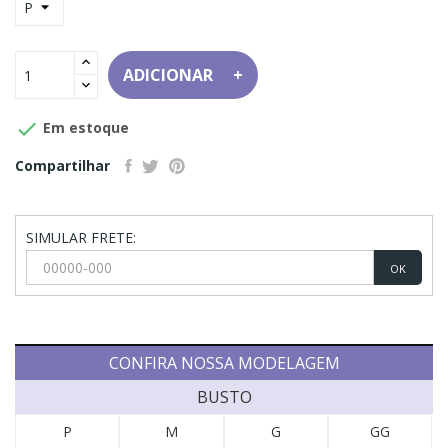
ADICIONAR

Em estoque
Compartilhar
SIMULAR FRETE:
OK
CONFIRA NOSSA MODELAGEM
BUSTO
P
M
G
GG