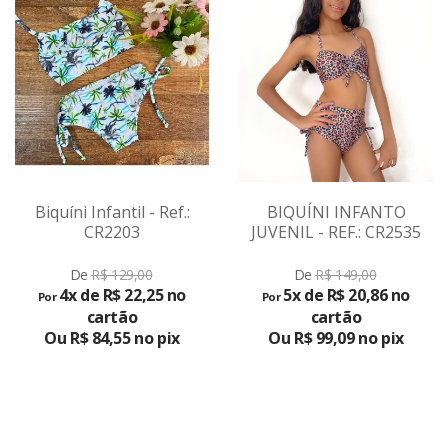
Biquíni Infantil - Ref.:
BIQUÍNI INFANTO
CR2203
JUVENIL - REF.: CR2535
VER
De
R$ 129,00
De
R$ 149,00
PRODUTO
4x de R$ 22,25 no
5x de R$ 20,86 no
Por
Por
cartão
cartão
Ou R$ 84,55 no pix
Ou R$ 99,09 no pix