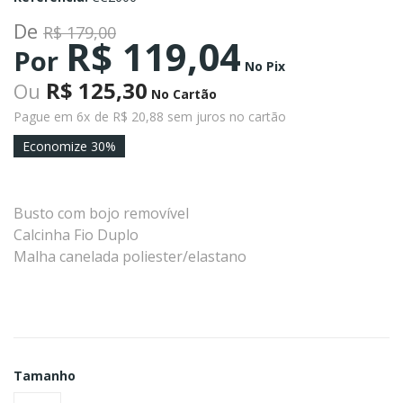
De
R$ 179,00
R$ 119,04
Por
No Pix
R$ 125,30
Ou
No Cartão
Pague em 6x
de R$ 20,88 sem juros no cartão
Economize 30%
Busto com bojo removível
Calcinha Fio Duplo
Malha canelada poliester/elastano
Tamanho