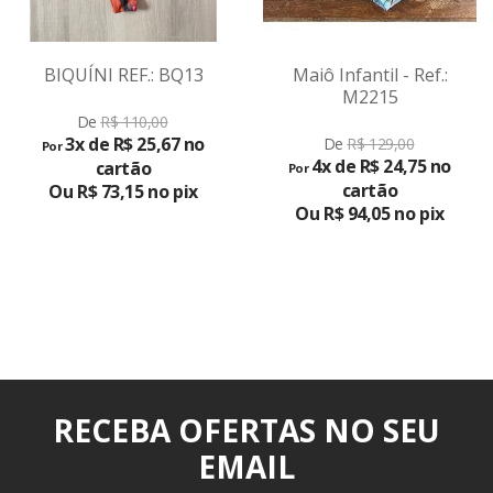
BIQUÍNI REF.: BQ13
Maiô Infantil - Ref.:
M2215
VER
De
R$ 110,00
3x de R$ 25,67 no
De
R$ 129,00
Por
PRODUTO
4x de R$ 24,75 no
cartão
Por
cartão
Ou R$ 73,15 no pix
Ou R$ 94,05 no pix
RECEBA OFERTAS NO SEU
EMAIL