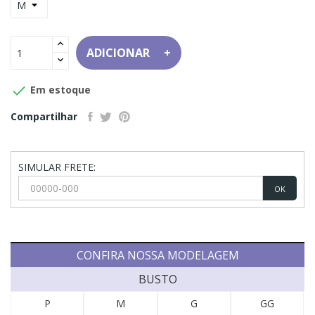
ADICIONAR

Em estoque
Compartilhar
SIMULAR FRETE:
OK
CONFIRA NOSSA MODELAGEM
BUSTO
P
M
G
GG