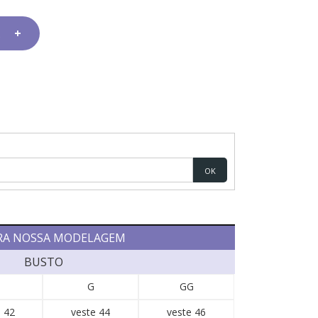
OK
RA NOSSA MODELAGEM
BUSTO
G
GG
 42
veste 44
veste 46