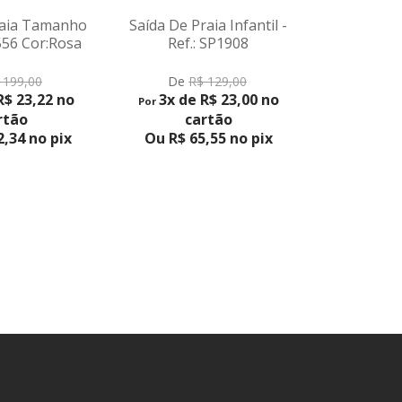
raia Tamanho
Saída De Praia Infantil -
Maiô Infant
56 Cor:Rosa
Ref.: SP1908
VER 
De
R
ODUTO
VER PRODUTO
5x de
 199,00
De
R$ 129,00
Por
R$ 23,22 no
3x de R$ 23,00 no
c
Por
rtão
cartão
Ou R$ 10
,34 no pix
Ou R$ 65,55 no pix