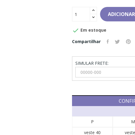
ADICIONAR

Em estoque
Compartilhar
SIMULAR FRETE:
CONFI
P
M
veste 40
veste