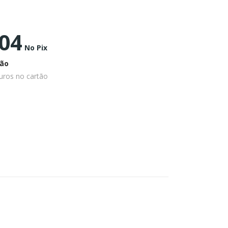
,04
No Pix
ão
uros no cartão