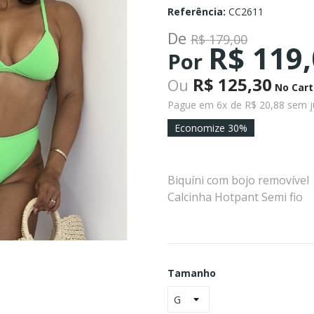
Referência:
CC2611
De
R$ 179,00
R$ 119
Por
R$ 125,30
Ou
No Cart
Pague em 6x
de R$ 20,88 sem j
Economize 30%
Biquíni com bojo removível
Calcinha Hotpant Semi fio
Tamanho