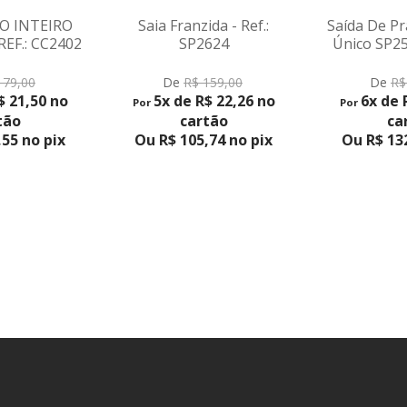
RO INTEIRO
Saia Franzida - Ref.:
Saída De P
REF.: CC2402
SP2624
Único SP25
DUTO
VER PRODUTO
VER PR
179,00
De
R$ 159,00
De
R$
$ 21,50 no
5x de R$ 22,26 no
6x de 
Por
Por
tão
cartão
ca
55 no pix
Ou R$ 105,74 no pix
Ou R$ 132