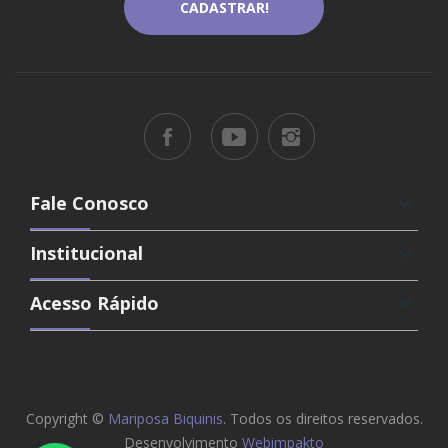
Fale Conosco
keyboard_arrow_down
Institucional
keyboard_arrow_down
Acesso Rápido
keyboard_arrow_down
Copyright ©
Mariposa Biquinis
. Todos os direitos reservados.
Desenvolvimento
Webimpakto