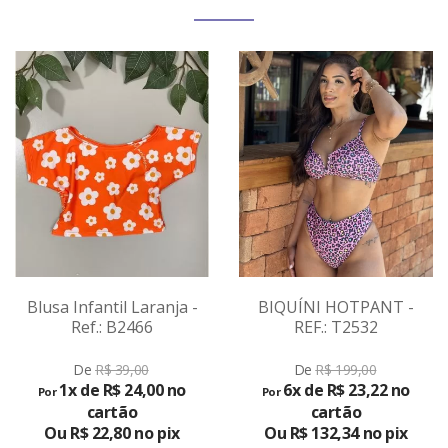
Blusa Infantil Laranja -
BIQUÍNI HOTPANT -
Ref.: B2466
REF.: T2532
VER
VER
De
R$ 39,00
De
R$ 199,00
PRODUTO
PRODUTO
1x de R$ 24,00 no
6x de R$ 23,22 no
Por
Por
cartão
cartão
Ou R$ 22,80 no pix
Ou R$ 132,34 no pix