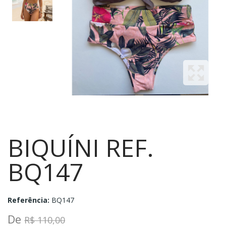
BIQUÍNI REF.
BQ147
Referência:
BQ147
De
R$ 110,00