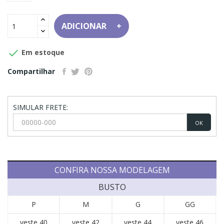
ADICIONAR

Em estoque
Compartilhar
SIMULAR FRETE:
OK
CONFIRA NOSSA MODELAGEM
BUSTO
P
M
G
GG
veste 40
veste 42
veste 44
veste 46