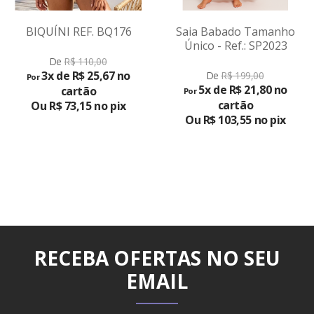
BIQUÍNI REF. BQ176
Saia Babado Tamanho
Único - Ref.: SP2023
VER
De
R$ 110,00
3x de R$ 25,67 no
De
R$ 199,00
Por
PRODUTO
5x de R$ 21,80 no
cartão
Por
cartão
Ou R$ 73,15 no pix
Ou R$ 103,55 no pix
RECEBA OFERTAS NO SEU
EMAIL