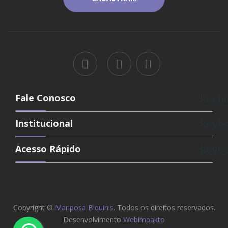
Fale Conosco
keyb
Institucional
keyb
Acesso Rápido
keyb
Copyright ©
Mariposa Biquinis
. Todos os direitos reservados.
Desenvolvimento
Webimpakto