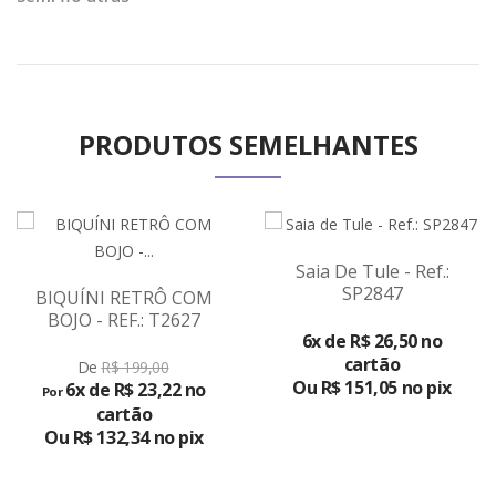
PRODUTOS SEMELHANTES
Saia De Tule - Ref.:
SP2847
BIQUÍNI RETRÔ COM
VER
BOJO - REF.: T2627
PRODUTO
6x de R$ 26,50 no
cartão
De
R$ 199,00
Ou R$ 151,05 no pix
6x de R$ 23,22 no
Por
cartão
Ou R$ 132,34 no pix