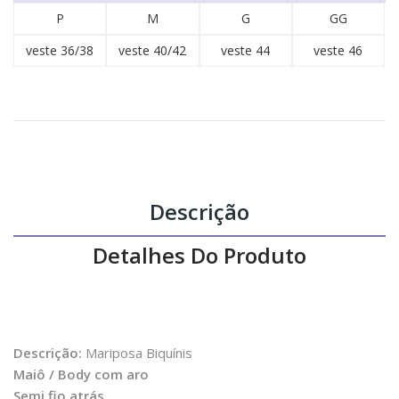
P
M
G
GG
veste 36/38
veste 40/42
veste 44
veste 46
Descrição
Detalhes Do Produto
Descrição:
Mariposa Biquínis
Maiô / Body com aro
Semi fio atrás