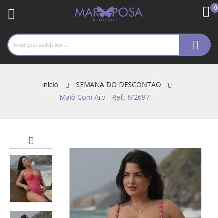
0
re
Início
SEMANA DO DESCONTÃO
Maiô Com Aro - Ref.: M2697
ck