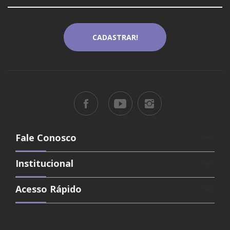
Fale Conosco
keyboard_arrow_down
Institucional
keyboard_arrow_down
Acesso Rápido
keyboard_arrow_down