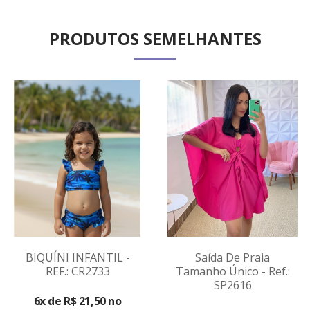
PRODUTOS SEMELHANTES
BIQUÍNI INFANTIL -
Saída De Praia
REF.: CR2733
Tamanho Único - Ref.:
VER
SP2616
VER
PRODUTO
6x de R$ 21,50 no