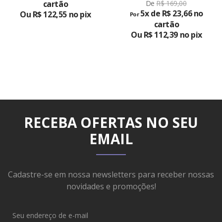
PRODUTO
cartão
De
R$ 169,00
5x de R$ 23,66 no
Ou R$ 122,55 no pix
Por
cartão
Ou R$ 112,39 no pix
RECEBA OFERTAS NO SEU
EMAIL
Cadastre-se em nossa newsletters para receber nossas
novidades e promoções!