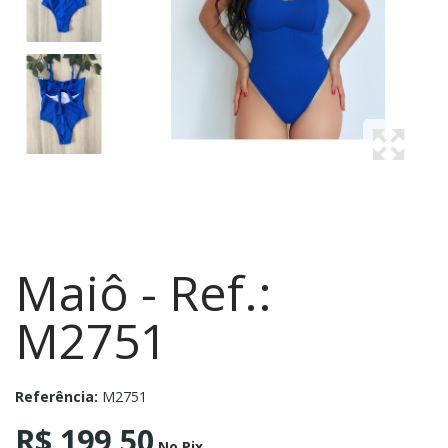
Maiô - Ref.:
M2751
Referência:
M2751
R$ 199,50
No Pix