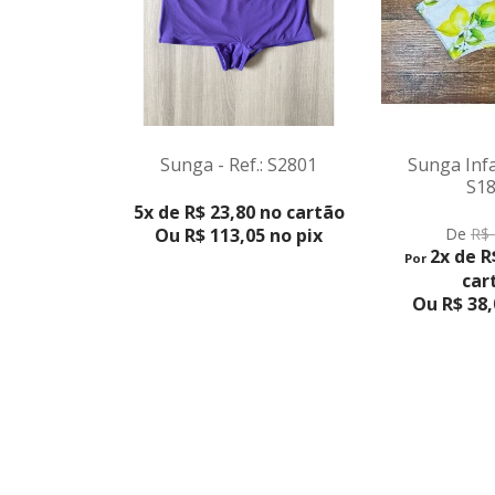
Sunga Infan
Sunga - Ref.: S2801
S1
VER PRODUTO
5x de R$ 23,80 no cartão
VER PRO
De
R$ 
Ou R$ 113,05 no pix
2x de R
Por
car
Ou R$ 38,