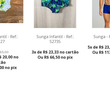
til - Ref.:
Sunga Infantil - Ref.:
Sunga - 
827
S2735
VER PR
VER PRODUTO
5x de R$ 23
DUTO
3x de R$ 23,33 no cartão
65,00
Ou R$ 113
$ 20,00 no
Ou R$ 66,50 no pix
tão
00 no pix