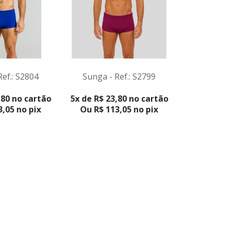
Ref.: S2804
Sunga - Ref.: S2799
Sunga -
ODUTO
VER PRODUTO
VER 
,80 no cartão
5x de R$ 23,80 no cartão
De
3x de
,05 no pix
Ou R$ 113,05 no pix
Por
c
Ou R$ 6