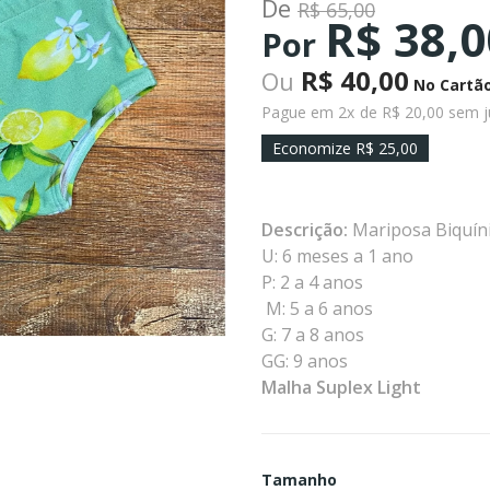
De
R$ 65,00
R$ 38,0
Por
R$ 40,00
Ou
No Cartã
Pague em 2x
de R$ 20,00 sem j
Economize R$ 25,00
Descrição:
Mariposa Biquín
U: 6 meses a 1 ano
P: 2 a 4 anos
M: 5 a 6 anos
G: 7 a 8 anos
GG: 9 anos
Malha Suplex Light
Tamanho