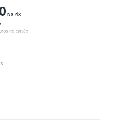
0
No Pix
o
uros no cartão
is