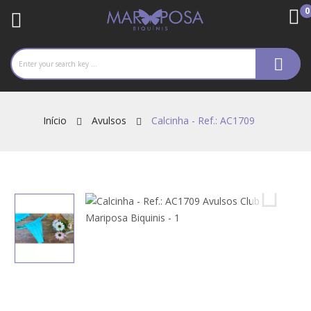
0
re
Início
Avulsos
Calcinha - Ref.: AC1709
ck