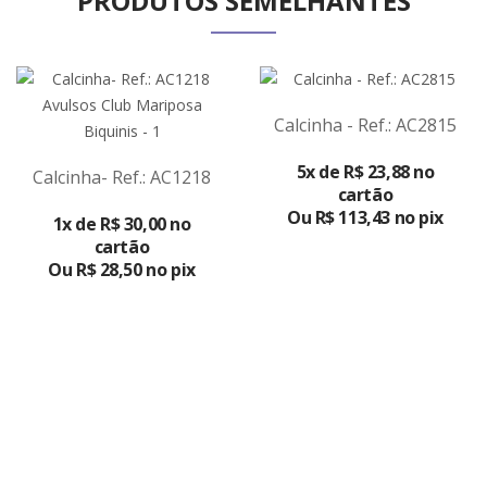
PRODUTOS SEMELHANTES
Calcinha - Ref.: AC2815
VER
5x de R$ 23,88 no
Calcinha- Ref.: AC1218
PRODUTO
cartão
VER
Ou R$ 113,43 no pix
1x de R$ 30,00 no
PRODUTO
cartão
Ou R$ 28,50 no pix