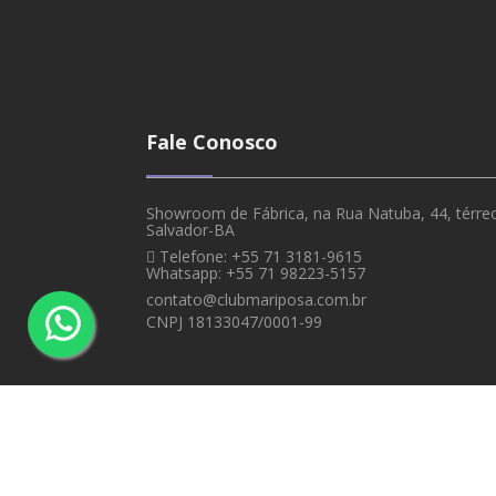
Fale Conosco
Showroom de Fábrica, na Rua Natuba, 44, térreo,
Salvador-BA
Telefone: +55 71 3181-9615
Whatsapp: +55 71 98223-5157
contato@clubmariposa.com.br
CNPJ 18133047/0001-99