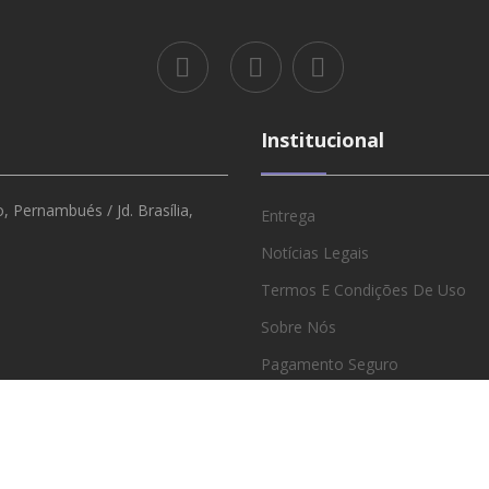
Institucional
 Pernambués / Jd. Brasília,
Entrega
Notícias Legais
Termos E Condições De Uso
Sobre Nós
Pagamento Seguro
Revendedores E Atacado
Política De Privacidade