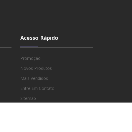
Acesso Rápido
Promoção
Novos Produtos
Mais Vendidos
Entre Em Contato
Sitemap
Lojas
Minha Conta