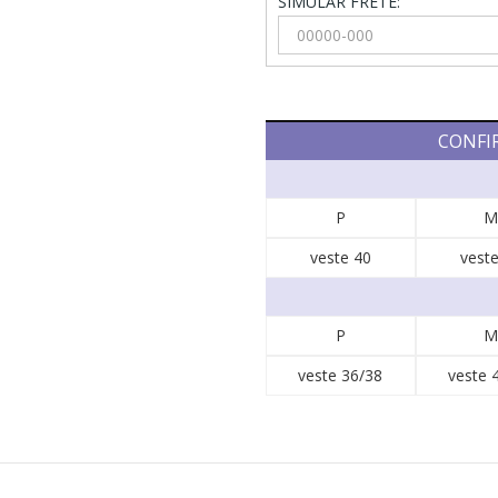
SIMULAR FRETE:
CONFI
P
M
veste 40
veste
P
M
veste 36/38
veste 