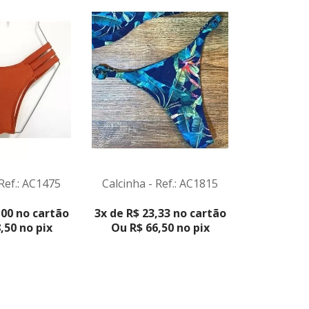
Calcinha 
VER 
2x de R$ 2
Ou R$ 4
 Ref.: AC1475
Calcinha - Ref.: AC1815
ODUTO
VER PRODUTO
,00 no cartão
3x de R$ 23,33 no cartão
,50 no pix
Ou R$ 66,50 no pix