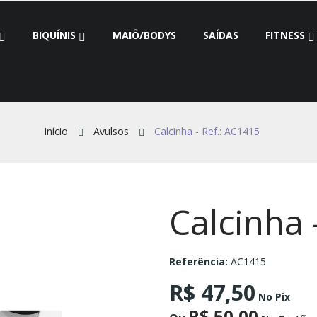
BIQUÍNIS
MAIÔ/BODYS
SAÍDAS
FITNESS
Início
Avulsos
Calcinha - Ref.: AC1415
Calcinha 
Referência:
AC1415
R$ 47,50
No Pix
R$ 50,00