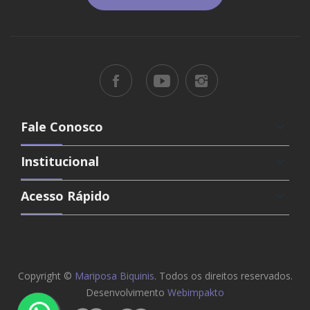
Fale Conosco
keyboard_arrow_down
Institucional
keyboard_arrow_down
Acesso Rápido
keyboard_arrow_down
Copyright ©
Mariposa Biquinis
. Todos os direitos reservados.
Desenvolvimento
Webimpakto