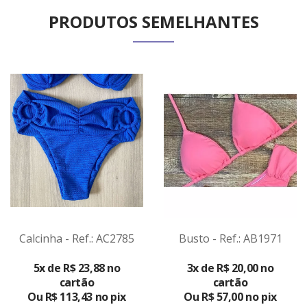
PRODUTOS SEMELHANTES
Calcinha - Ref.: AC2785
Busto - Ref.: AB1971
VER
5x de R$ 23,88 no
3x de R$ 20,00 no
PRODUTO
cartão
cartão
Ou R$ 113,43 no pix
Ou R$ 57,00 no pix