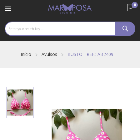
0
Início
Avulsos
BUSTO - REF.: AB2409