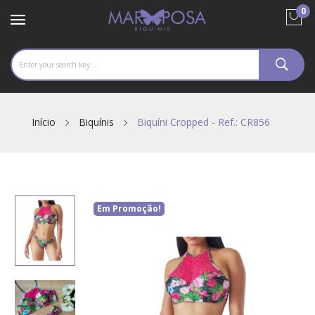
0
Início
Biquínis
Biquíni Cropped - Ref.: CR856
Em Promoção!