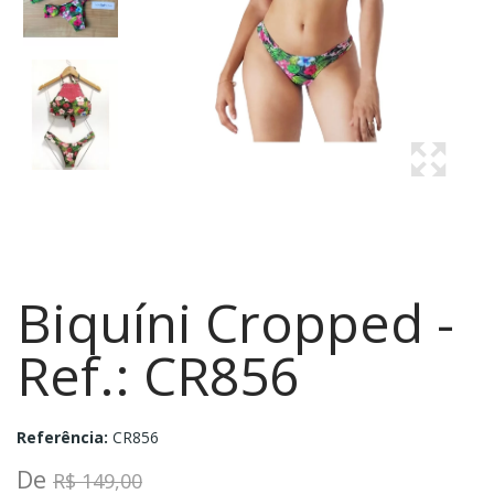
Biquíni Cropped -
Ref.: CR856
Referência:
CR856
De
R$ 149,00