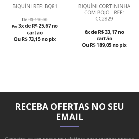
BIQUÍNI REF.: BQ81
BIQUÍNI CORTININHA
COM BOJO - REF.:
CC2829
VER
De
R$ 110,00
3x de R$ 25,67 no
Por
PRODUTO
6x de R$ 33,17 no
cartão
cartão
Ou R$ 73,15 no pix
Ou R$ 189,05 no pix
RECEBA OFERTAS NO SEU
EMAIL