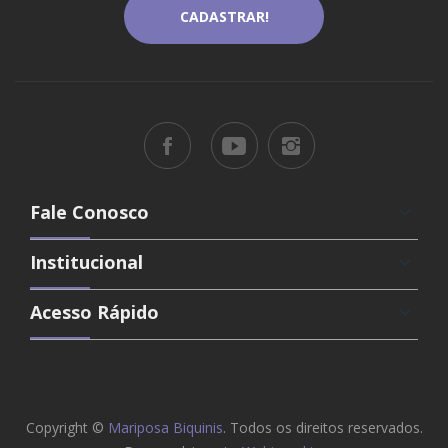
Fale Conosco
keyboard_arrow_down
Institucional
keyboard_arrow_down
Acesso Rápido
keyboard_arrow_down
Copyright ©
Mariposa Biquinis
. Todos os direitos reservados.