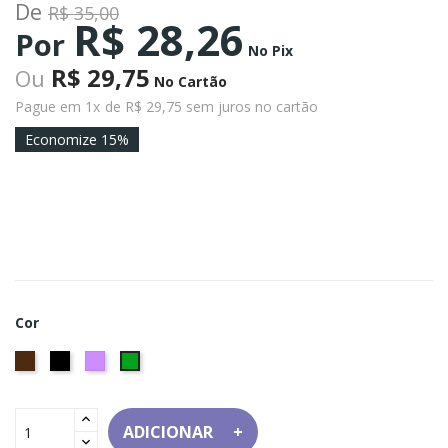
De
R$ 35,00
R$ 28,26
Por
No Pix
R$ 29,75
Ou
No Cartão
Pague em 1x
de R$ 29,75 sem juros no cartão
Economize 15%
Cor
Marrom
Preto
Lilás
Verde
ADICIONAR