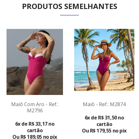
PRODUTOS SEMELHANTES
Maiô Com Aro - Ref.:
Maiô - Ref.: M2874
M2796
VER
VER
6x de R$ 31,50 no
PRODUTO
PRODUTO
6x de R$ 33,17 no
cartão
cartão
Ou R$ 179,55 no pix
Ou R$ 189,05 no pix