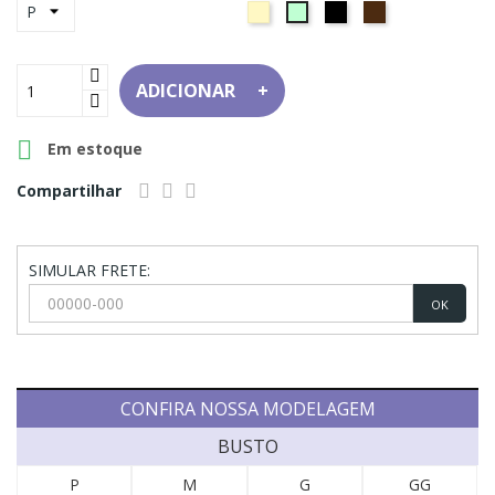
Bege
Preto
Marrom
Verde
Água
ADICIONAR

Em estoque
Compartilhar
SIMULAR FRETE:
OK
CONFIRA NOSSA MODELAGEM
BUSTO
P
M
G
GG