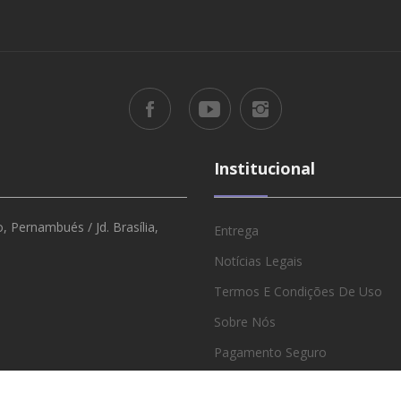
Institucional
 Pernambués / Jd. Brasília,
Entrega
Notícias Legais
Termos E Condições De Uso
Sobre Nós
Pagamento Seguro
Revendedores E Atacado