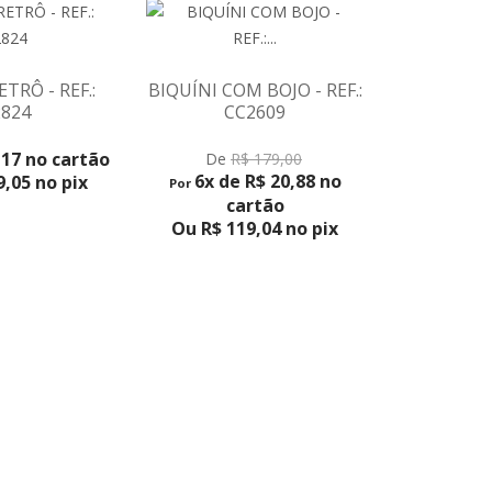
ETRÔ - REF.:
BIQUÍNI COM BOJO - REF.:
BIQUÍNI
824
CC2609
ARGOLAS 
VER 
,17 no cartão
6x de R$ 2
De
R$ 179,00
6x de R$ 20,88 no
,05 no pix
Ou R$ 16
Por
cartão
Ou R$ 119,04 no pix