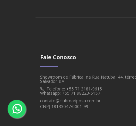
Fale Conosco
Showroom de Fábrica, na Rua Natuba, 44, térreo,
Salvador-BA
Telefone: +55 71 3181-9615
Whatsapp: +55 71 98223-5157
contato@clubmariposa.com.br
CNPJ 18133047/0001-99