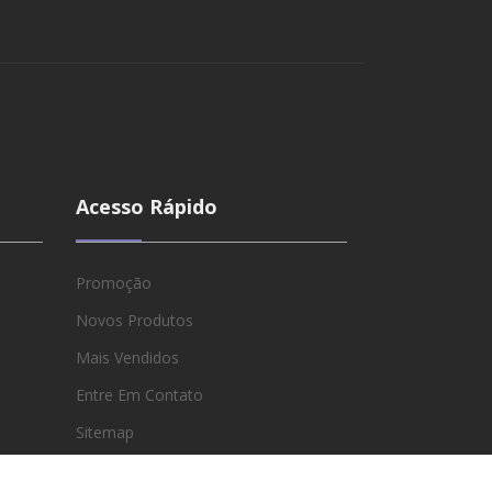
Acesso Rápido
Promoção
Novos Produtos
Mais Vendidos
Entre Em Contato
Sitemap
Lojas