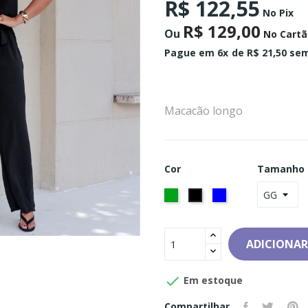
R$ 122,55
No Pix
R$ 129,00
Ou
No Cartã
Pague em 6x
de R$ 21,50 sem
Macacão longo
Cor
Tamanho
Verde
Azul
Preto
ADICIONAR

Em estoque
Compartilhar