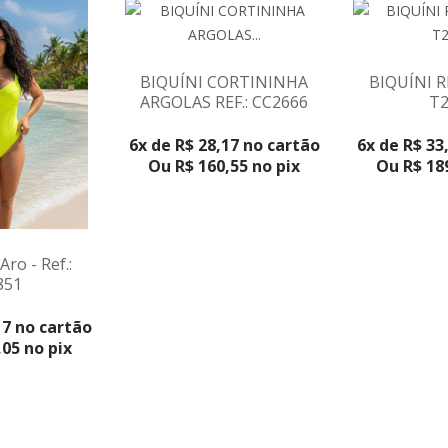
BIQUÍNI CORTININHA
BIQUÍNI R
ARGOLAS REF.: CC2666
T2
VER PRODUTO
6x de R$ 28,17 no cartão
6x de R$ 33
Ou R$ 160,55 no pix
Ou R$ 189
ro - Ref.:
851
DUTO
17 no cartão
05 no pix