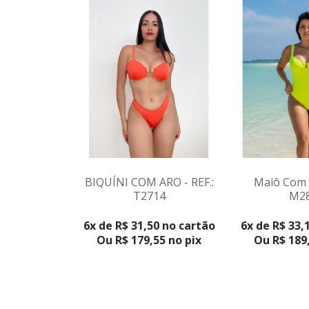
BIQUÍNI COM ARO - REF.:
Maiô Com A
T2714
M2
VER PRO
6x de R$ 31,50 no cartão
6x de R$ 33,
Ou R$ 179,55 no pix
Ou R$ 189,