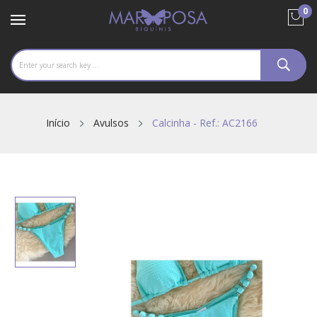
0
Início
Avulsos
Calcinha - Ref.: AC2166