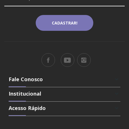
Fale Conosco
keyboard_arrow_down
Institucional
keyboard_arrow_down
Acesso Rápido
keyboard_arrow_down