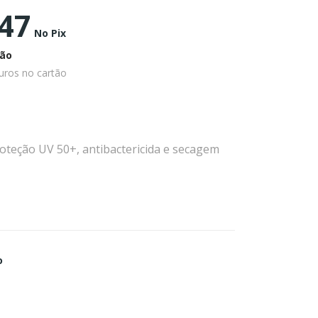
,47
No Pix
ão
uros no cartão
oteção UV 50+, antibactericida e secagem
o