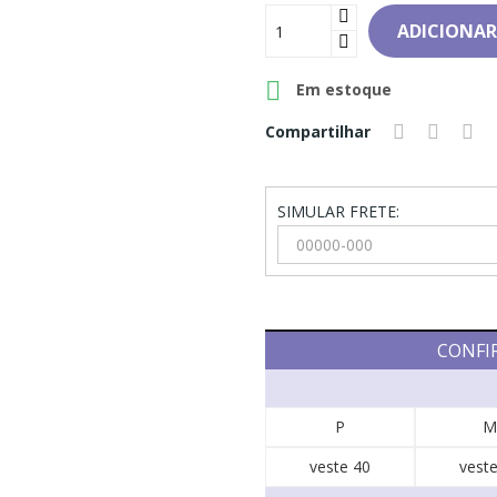
ADICIONAR

Em estoque
Compartilhar
SIMULAR FRETE:
CONFI
P
M
veste 40
veste