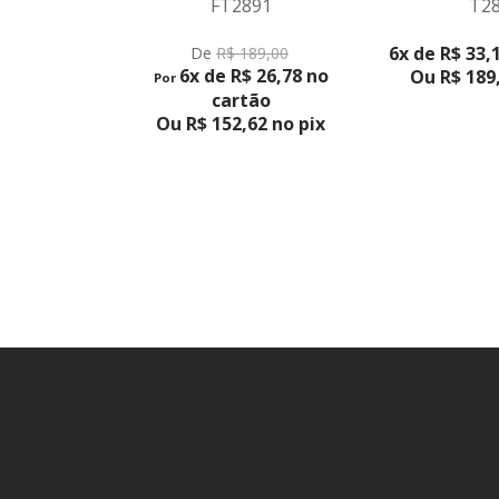
FT2891
T2
VER PRO
VER PRODUTO
6x de R$ 33,
De
R$ 189,00
6x de R$ 26,78 no
Ou R$ 189,
Por
cartão
Ou R$ 152,62 no pix