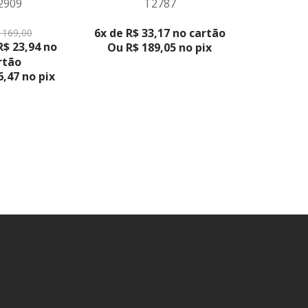
2909
T2787
VER PRODUTO
ODUTO
6x de R$ 33,17 no cartão
 169,00
R$ 23,94 no
Ou R$ 189,05 no pix
rtão
,47 no pix