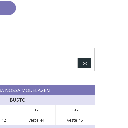
OK
RA NOSSA MODELAGEM
BUSTO
G
GG
 42
veste 44
veste 46