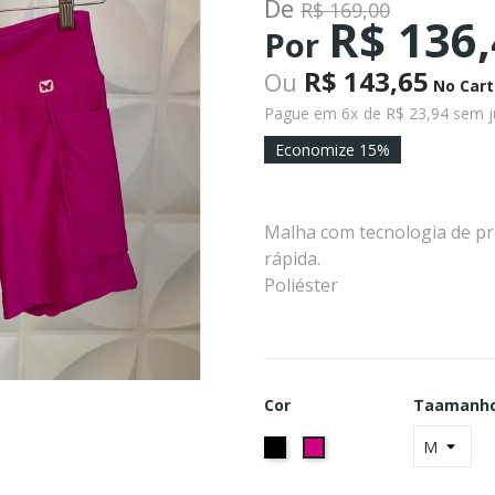
De
R$ 169,00
R$ 136
Por
R$ 143,65
Ou
No Cart
Pague em 6x
de R$ 23,94 sem j
Economize 15%
Malha com tecnologia de pr
rápida.
Poliéster
Cor
Taamanh
Preto
Fucsia