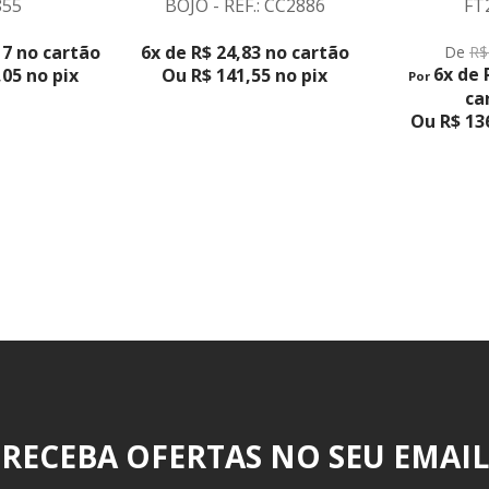
855
BOJO - REF.: CC2886
FT
DUTO
VER PRODUTO
VER PR
17 no cartão
6x de R$ 24,83 no cartão
De
R$
6x de 
05 no pix
Ou R$ 141,55 no pix
Por
ca
Ou R$ 136
RECEBA OFERTAS NO SEU EMAIL